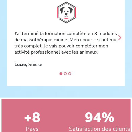
Introduction
Les zones de massage
L’avant massage
Ce
Zones de tensions musculaires
J'ai terminé la formation complète en 3 modules
ma
de massothérapie canine. Merci pour ce contenu
Techniques de massage
J’
très complet. Je vais pouvoir compléter mon
en
Effleurage
activité professionnel avec les animaux.
Pression glissée
Pa
Lucie,
Suisse
Pétrissage en torsion
Pétrissage en roulement
Pétrissage en bracelet
Palper rouler
Imposition des mains
Les massages
+8
94%
Séance de massage
Massage de relaxation
Pays
Satisfaction des clients
Massage d'entretien